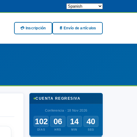
💳 Inscripción
📄 Envío de artículos
CUENTA REGRESIVA
Conferencia · 18 Nov 2026
102
06
14
40
DÍAS
HRS
MIN
SEG