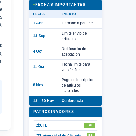
e
FECHAS IMPORTANTES
e
FECHA
EVENTO
s
1 Abr
a,
Llamado a ponencias
Límite envío de
13 Sep
artículos
0
Notificación de
4 Oct
,
aceptación
n,
Fecha límite para
11 Oct
versión final
Pago de inscripción
8 Nov
de artículos
aceptados
18 – 20 Nov
Conferencia
PATROCINADORES
🏛
UTE
EDU.
🏛
Universidad de Alicante
ES.