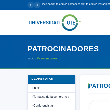
inciscos@ute.edu.ec | omoscoso@ute.edu.ec | wilson.
f
𝕏
PATROCINADORES
Inicio
/ Patrocinadores
NAVEGACIÓN
PATRO
Inicio
Temática de la conferencia
Conferencistas