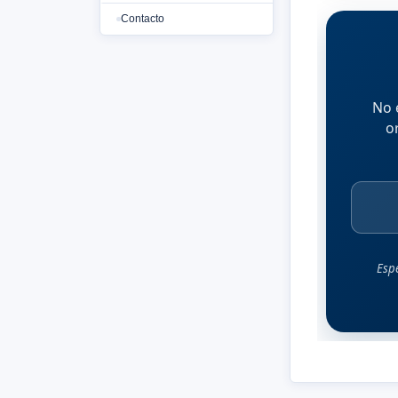
Contacto
No 
o
Espe