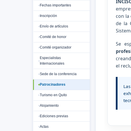
INCIS
Fechas importantes
empres
con la
Inscripción
de la 
Envío de artículos
Sistem
Comité de honor
Se es
Comité organizador
profes
creand
Especialistas
Internacionales
el recl
Sede de la conferencia
Patrocinadores
Las
exh
Turismo en Quito
tec
Alojamiento
Ediciones previas
Actas