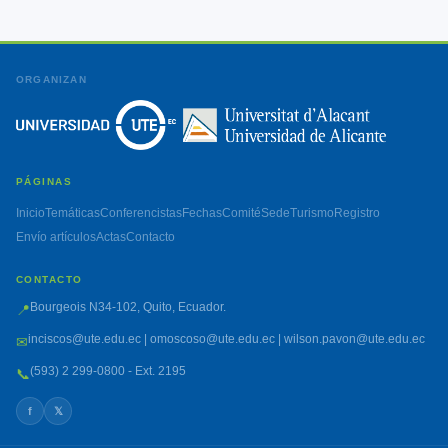
ORGANIZAN
PÁGINAS
Inicio
Temáticas
Conferencistas
Fechas
Comité
Sede
Turismo
Registro
Envío artículos
Actas
Contacto
CONTACTO
Bourgeois N34-102, Quito, Ecuador.
📍
inciscos@ute.edu.ec | omoscoso@ute.edu.ec | wilson.pavon@ute.edu.ec
✉
(593) 2 299-0800 - Ext. 2195
📞
f
𝕏