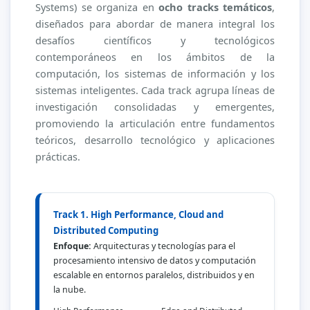
Systems) se organiza en
ocho tracks temáticos
,
Comité organizador
diseñados para abordar de manera integral los
desafíos científicos y tecnológicos
Especialistas Internacionales
contemporáneos en los ámbitos de la
computación, los sistemas de información y los
Sede de la conferencia
sistemas inteligentes. Cada track agrupa líneas de
investigación consolidadas y emergentes,
Patrocinadores
promoviendo la articulación entre fundamentos
Turismo en Quito
teóricos, desarrollo tecnológico y aplicaciones
prácticas.
Alojamiento
Ediciones previas
Track 1. High Performance, Cloud and
Actas
Distributed Computing
Enfoque:
Arquitecturas y tecnologías para el
Contacto
procesamiento intensivo de datos y computación
escalable en entornos paralelos, distribuidos y en
la nube.