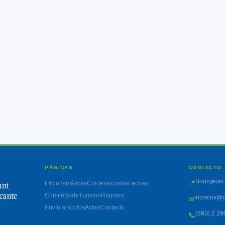
PÁGINAS
CONTACTO
Bourgeois 
📍
Inicio
Temáticas
Conferencistas
Fechas
Comité
Sede
Turismo
Registro
inciscos@u
✉
Envío artículos
Actas
Contacto
(593) 2 29
📞