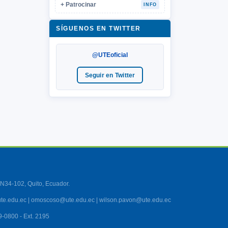
+ Patrocinar
INFO
SÍGUENOS EN TWITTER
@UTEoficial
Seguir en Twitter
N34-102, Quito, Ecuador.
te.edu.ec | omoscoso@ute.edu.ec | wilson.pavon@ute.edu.ec
9-0800 - Ext. 2195