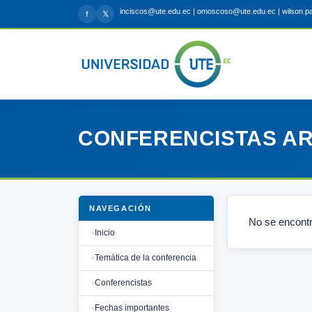
inciscos@ute.edu.ec | omoscoso@ute.edu.ec | wilson.
f
𝕏
CONFERENCISTAS ARC
NAVEGACIÓN
No se encontr
Inicio
Temática de la conferencia
Conferencistas
Fechas importantes