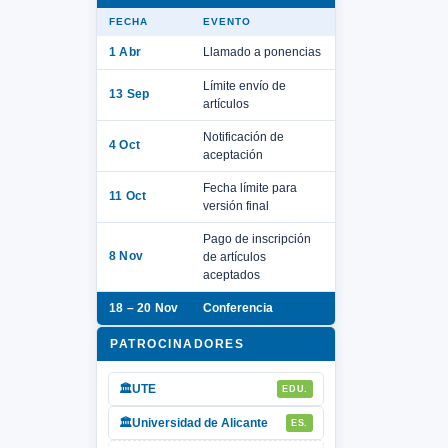
FECHA
EVENTO
1 Abr
Llamado a ponencias
Límite envío de
13 Sep
artículos
Notificación de
4 Oct
aceptación
Fecha límite para
11 Oct
versión final
Pago de inscripción
8 Nov
de artículos
aceptados
18 – 20 Nov
Conferencia
PATROCINADORES
🏛
UTE
EDU.
🏛
Universidad de Alicante
ES.