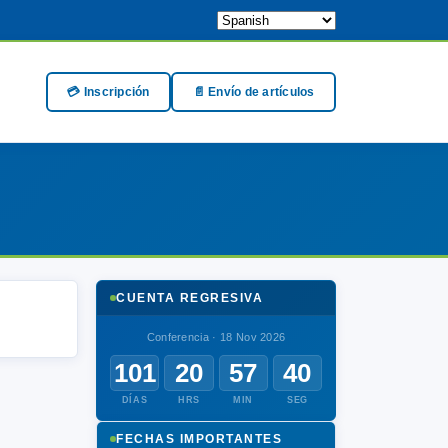
💳 Inscripción
📄 Envío de artículos
CUENTA REGRESIVA
Conferencia · 18 Nov 2026
101
20
57
40
DÍAS
HRS
MIN
SEG
FECHAS IMPORTANTES